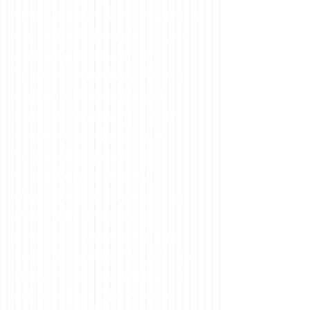
strahlendem Sonnenschein
die Reiterinnen der Ecurie
du Bosquet zu einem
Tagesritt. Der Weg führte
uns von Mariahilf nach
Ried- Tützenberg - Rohr -
Seeligrabe - Zum Holz -
Tafer - Maggenberg -
Schönberg - Uebewil -
Menziswil und zurück nach
Mariahilf. Unterwegs
genossen wir ein feines
Fondue moitié-moitié zum
Dessert gab es Gifferstee
mit Kuchen. Die Pferde